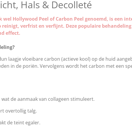
icht, Hals & Decolleté
 wel Hollywood Peel of Carbon Peel genoemd, is een int
 reinigt, verfrist en verfijnt. Deze populaire behandelin
d effect.
eling?
un laagje vloeibare carbon (actieve kool) op de huid aangeb
eden in de poriën. Vervolgens wordt het carbon met een spec
 wat de aanmaak van collageen stimuleert.
t overtollig talg.
kt de teint egaler.