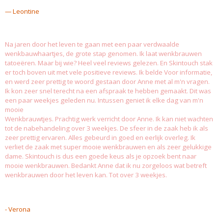
— Leontine
Na jaren door het leven te gaan met een paar verdwaalde
wenkbauwhaartjes, de grote stap genomen. Ik laat wenkbrauwen
tatoeëren. Maar bij wie? Heel veel
reviews
gelezen. En Skintouch stak
er toch boven uit met vele positieve
reviews
. Ik belde Voor informatie,
en werd zeer prettig te woord gestaan door Anne met al m'n vragen.
Ik kon zeer snel terecht na een afspraak te hebben gemaakt. Dit was
een paar weekjes geleden nu. Intussen geniet ik elke dag van m'n
mooie
Wenkbrauwtjes. Prachtig werk verricht door Anne. Ik kan niet wachten
tot de nabehandeling over 3 weekjes. De sfeer in de zaak heb ik als
zeer prettig ervaren. Alles gebeurd in goed en eerlijk overleg. Ik
verliet de zaak met super mooie wenkbrauwen en als zeer gelukkige
dame. Skintouch is dus een goede keus als je opzoek bent naar
mooie wenkbrauwen. Bedankt Anne dat ik nu zorgeloos wat betreft
wenkbrauwen door het leven kan. Tot over 3 weekjes.
- Verona