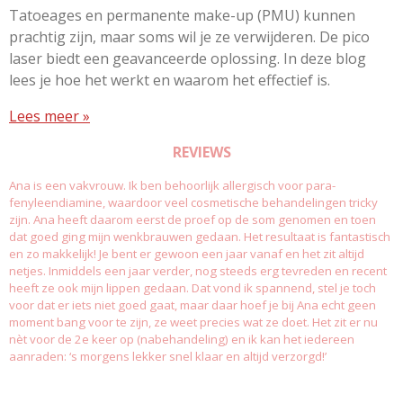
Tatoeages en permanente make-up (PMU) kunnen
prachtig zijn, maar soms wil je ze verwijderen. De pico
laser biedt een geavanceerde oplossing. In deze blog
lees je hoe het werkt en waarom het effectief is.
Lees meer »
REVIEWS
Ana is een vakvrouw. Ik ben behoorlijk allergisch voor para-
fenyleendiamine, waardoor veel cosmetische behandelingen tricky
zijn. Ana heeft daarom eerst de proef op de som genomen en toen
dat goed ging mijn wenkbrauwen gedaan. Het resultaat is fantastisch
en zo makkelijk! Je bent er gewoon een jaar vanaf en het zit altijd
netjes. Inmiddels een jaar verder, nog steeds erg tevreden en recent
heeft ze ook mijn lippen gedaan. Dat vond ik spannend, stel je toch
voor dat er iets niet goed gaat, maar daar hoef je bij Ana echt geen
moment bang voor te zijn, ze weet precies wat ze doet. Het zit er nu
nèt voor de 2e keer op (nabehandeling) en ik kan het iedereen
aanraden: ‘s morgens lekker snel klaar en altijd verzorgd!’